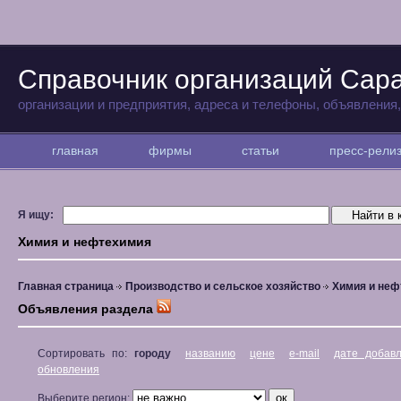
Справочник организаций Сар
организации и предприятия, адреса и телефоны, объявления
главная
фирмы
статьи
пресс-рел
Я ищу:
Химия и нефтехимия
Главная страница
Производство и сельское хозяйство
Химия и неф
Объявления раздела
Сортировать по:
городу
названию
цене
e-mail
дате добав
обновления
Выберите регион: