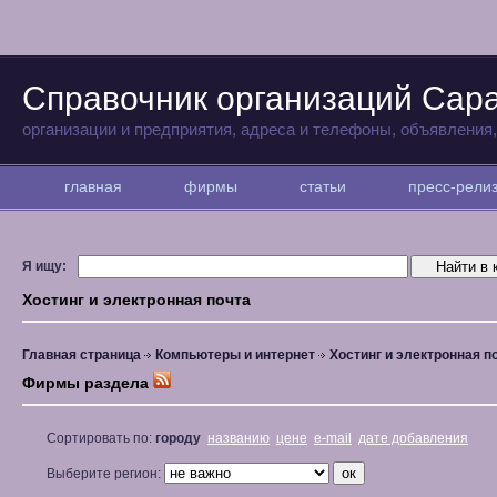
Справочник организаций Сар
организации и предприятия, адреса и телефоны, объявления
главная
фирмы
статьи
пресс-рел
Я ищу:
Хостинг и электронная почта
Главная страница
Компьютеры и интернет
Хостинг и электронная п
Фирмы раздела
Сортировать по:
городу
названию
цене
e-mail
дате добавления
Выберите регион: