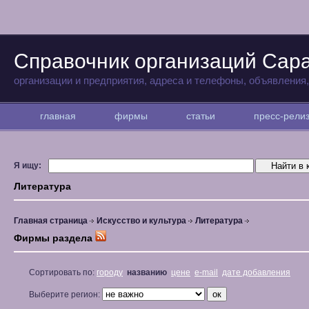
Справочник организаций Сар
организации и предприятия, адреса и телефоны, объявления
главная
фирмы
статьи
пресс-рел
Я ищу:
Литература
Главная страница
Искусство и культура
Литература
Фирмы раздела
Сортировать по:
городу
названию
цене
e-mail
дате добавления
Выберите регион: