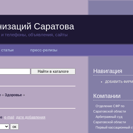
низаций Саратова
а и телефоны, объявления, сайты
статьи
пресс-релизы
Навигация
ДОБАВИТЬ ФИРМ
Компании
е
Здоровье
Отделение СФР по
Саратовской области
Арбитражный суд
не
e-mail
дате добавления
Саратовской области
Первый кассационный с