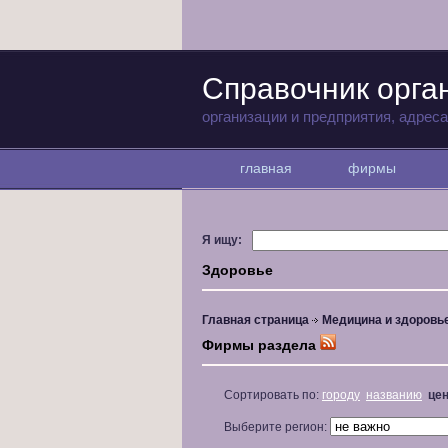
Справочник орга
организации и предприятия, адрес
главная
фирмы
Я ищу:
Здоровье
Главная страница
Медицина и здоровь
Фирмы раздела
Сортировать по:
городу
названию
це
Выберите регион: