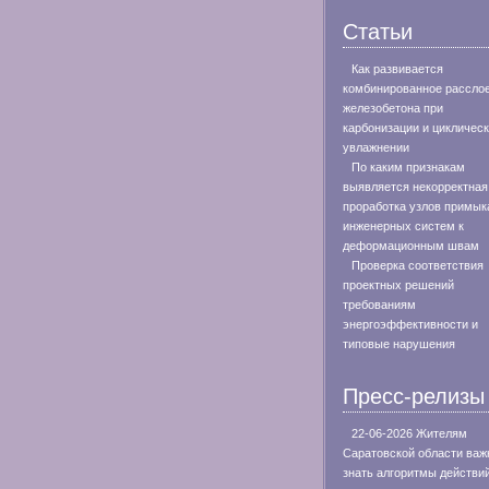
Статьи
Как развивается
комбинированное рассло
железобетона при
карбонизации и цикличес
увлажнении
По каким признакам
выявляется некорректная
проработка узлов примык
инженерных систем к
деформационным швам
Проверка соответствия
проектных решений
требованиям
энергоэффективности и
типовые нарушения
Пресс-релизы
22-06-2026 Жителям
Саратовской области важ
знать алгоритмы действи