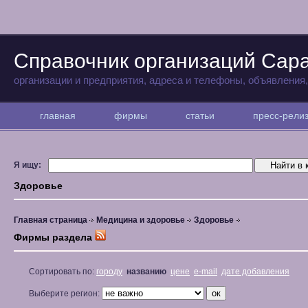
Справочник организаций Сар
организации и предприятия, адреса и телефоны, объявления
главная
фирмы
статьи
пресс-рел
Я ищу:
Здоровье
Главная страница
Медицина и здоровье
Здоровье
Фирмы раздела
Сортировать по:
городу
названию
цене
e-mail
дате добавления
Выберите регион: