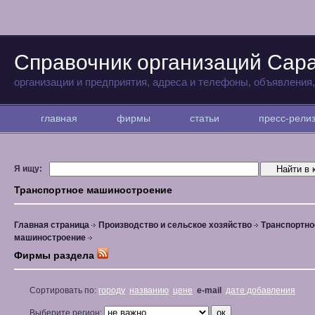
Справочник организаций Сар
организации и предприятия, адреса и телефоны, объявления
главная
фирмы
статьи
пресс-рел
Я ищу:
Транспортное машиностроение
Главная страница
Производство и сельское хозяйство
Транспортно
машиностроение
Фирмы раздела
Сортировать по:
городу
названию
цене
e-mail
дате добавления
Выберите регион: