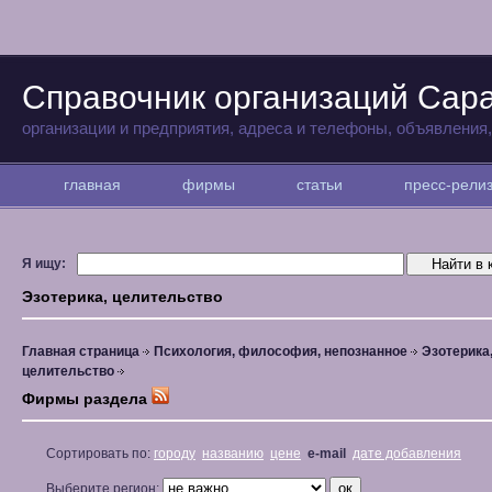
Справочник организаций Сар
организации и предприятия, адреса и телефоны, объявления
главная
фирмы
статьи
пресс-рел
Я ищу:
Эзотерика, целительство
Главная страница
Психология, философия, непознанное
Эзотерика
целительство
Фирмы раздела
Сортировать по:
городу
названию
цене
e-mail
дате добавления
Выберите регион: