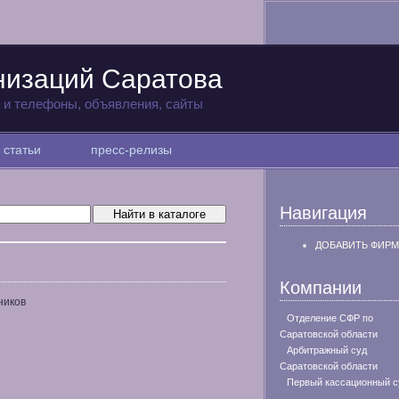
низаций Саратова
а и телефоны, объявления, сайты
статьи
пресс-релизы
Навигация
ДОБАВИТЬ ФИРМ
Компании
ников
Отделение СФР по
Саратовской области
Арбитражный суд
Саратовской области
Первый кассационный с