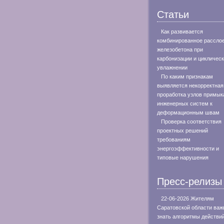
Статьи
Как развивается
комбинированное рассло
железобетона при
карбонизации и цикличес
увлажнении
По каким признакам
выявляется некорректная
проработка узлов примык
инженерных систем к
деформационным швам
Проверка соответствия
проектных решений
требованиям
энергоэффективности и
типовые нарушения
Пресс-релизы
22-06-2026 Жителям
Саратовской области важ
знать алгоритмы действи