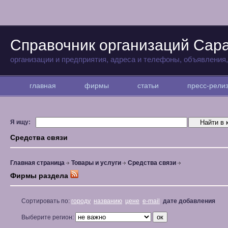
Справочник организаций Сар
организации и предприятия, адреса и телефоны, объявления
главная
фирмы
статьи
пресс-рел
Я ищу:
Средства связи
Главная страница
Товары и услуги
Средства связи
Фирмы раздела
Сортировать по:
городу
названию
цене
e-mail
дате добавления
Выберите регион: