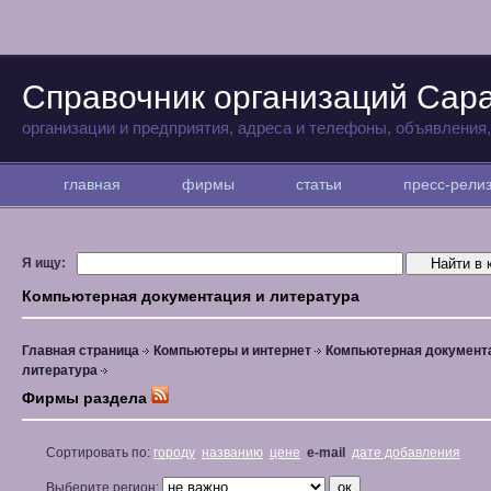
Справочник организаций Сар
организации и предприятия, адреса и телефоны, объявления
главная
фирмы
статьи
пресс-рел
Я ищу:
Компьютерная документация и литература
Главная страница
Компьютеры и интернет
Компьютерная документ
литература
Фирмы раздела
Сортировать по:
городу
названию
цене
e-mail
дате добавления
Выберите регион: