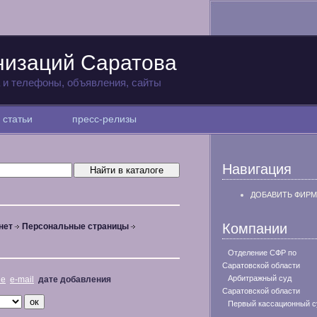
низаций Саратова
а и телефоны, объявления, сайты
статьи
пресс-релизы
Навигация
ДОБАВИТЬ ФИРМ
Компании
нет
Персональные страницы
Отделение СФР по
Саратовской области
Арбитражный суд
не
e-mail
дате добавления
Саратовской области
Первый кассационный с