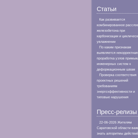
Статьи
Как развивается
комбинированное рассло
железобетона при
карбонизации и цикличес
увлажнении
По каким признакам
выявляется некорректная
проработка узлов примык
инженерных систем к
деформационным швам
Проверка соответствия
проектных решений
требованиям
энергоэффективности и
типовые нарушения
Пресс-релизы
22-06-2026 Жителям
Саратовской области важ
знать алгоритмы действи