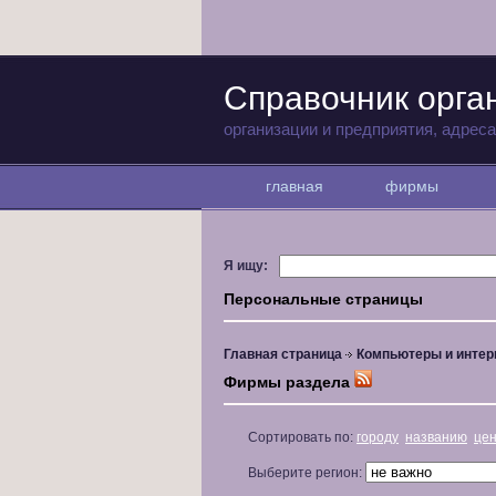
Справочник орга
организации и предприятия, адрес
главная
фирмы
Я ищу:
Персональные страницы
Главная страница
Компьютеры и интер
Фирмы раздела
Сортировать по:
городу
названию
це
Выберите регион: