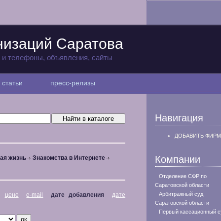
низаций Саратова
а и телефоны, объявления, сайты
статьи
пресс-релизы
Навигация
ДОБАВИТЬ ФИРМ
Компании
ая жизнь
Знакомства в Интернете
Отделение СФР по
Саратовской области
Арбитражный суд
цене
e-mail
дате добавления
дате
Саратовской области
Первый кассационный с