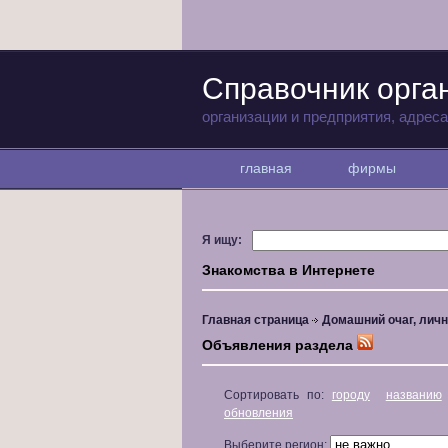
Справочник орга
организации и предприятия, адрес
главная
фирмы
Я ищу:
Знакомства в Интернете
Главная страница
Домашний очаг, личн
Объявления раздела
Сортировать по:
городу
названию
обновления
Выберите регион: