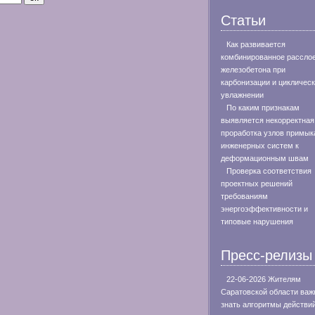
Статьи
Как развивается
комбинированное рассло
железобетона при
карбонизации и цикличес
увлажнении
По каким признакам
выявляется некорректная
проработка узлов примык
инженерных систем к
деформационным швам
Проверка соответствия
проектных решений
требованиям
энергоэффективности и
типовые нарушения
Пресс-релизы
22-06-2026 Жителям
Саратовской области важ
знать алгоритмы действи